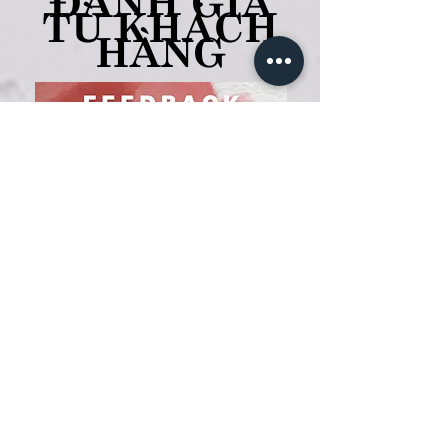
TỪ KHÁCH
HÀNG