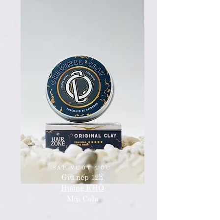
SÁP VUỐT TÓC
Giữ nếp 12h
​Hướng KHÔ
Mùi Cola