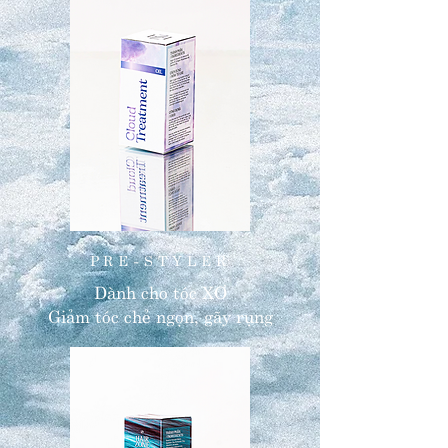
PRE-STYLER
Dành cho tóc XƠ
​Giảm tóc chẻ ngọn, gãy rụng