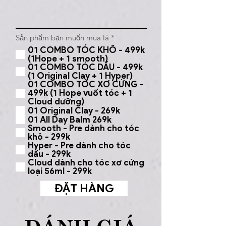
R
Sản phẩm bạn muốn mua là
*
e
01 COMBO TÓC KHÔ - 499k
q
(1Hope + 1 smooth)
u
01 COMBO TÓC DẦU - 499k
i
r
(1 Original Clay + 1 Hyper)
e
01 COMBO TÓC XƠ CỨNG -
d
499k (1 Hope vuốt tóc + 1
Cloud dưỡng)
01 Original Clay - 269k
01 All Day Balm 269k
Smooth - Pre dành cho tóc
khô - 299k
Hyper - Pre dành cho tóc
dầu - 299k
Cloud dành cho tóc xơ cứng
loại 56ml - 299k
ĐẶT HÀNG
ĐÁNH GIÁ