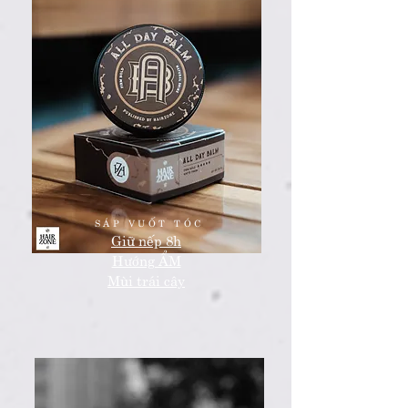
SÁP VUỐT TÓC
Giữ nếp 8h
​Hướng ẨM
​Mùi trái cây