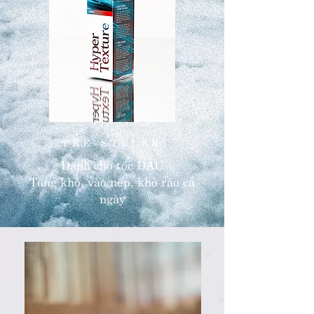
PRE-STYLER
​Dành cho tóc DẦU
​Tăng khô, vào nếp, khô ráo cả
ngày