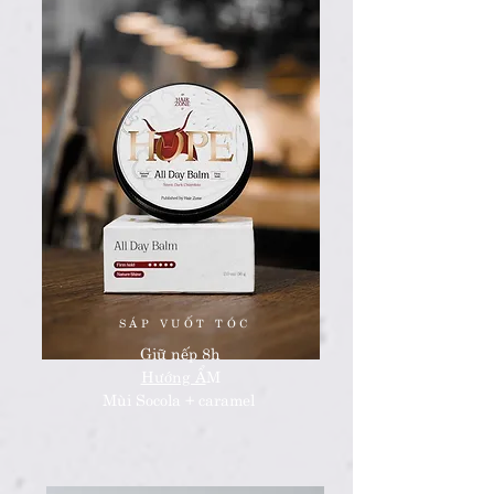
SÁP VUỐT TÓC
Giữ nếp 8h
Hướng Ẩ
M
Mùi Socola + caramel