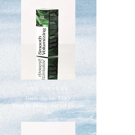
PRE-STYLER
Dành cho tóc KHÔ
Tăng độ phồng, duy trì ẩm cho
tóc