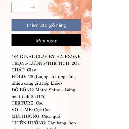
Thêm vào giỏ hàng
Mua ngay
ORIGINAL CLAY BY HAIRZONE
TRỌNG LƯỢNG/THỂ TÍCH: 2Oz
CHẤT: Clay
HOLD: 5/5 (Lượng sử dụng càng
nhiều càng giữ nếp khỏe)
ĐỘ BÓNG: Matte Shine – Bóng
mờ tự nhiên (1/5)
TEXTURE: Cao
VOLUME: Cực Cao
MÙI HƯƠNG: Côca quế
THIÊN HƯỚNG: Cân bằng, hợp
với mọi loại tóc, có thể sử dụng