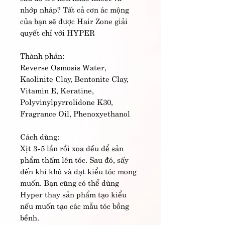
nhớp nháp? Tất cả cơn ác mộng
của bạn sẽ được Hair Zone giải
quyết chỉ với HYPER
Thành phần:
Reverse Osmosis Water,
Kaolinite Clay, Bentonite Clay,
Vitamin E, Keratine,
Polyvinylpyrrolidone K30,
Fragrance Oil, Phenoxyethanol
Cách dùng:
Xịt 3-5 lần rồi xoa đều để sản
phẩm thấm lên tóc. Sau đó, sấy
đến khi khô và đạt kiểu tóc mong
muốn. Bạn cũng có thể dùng
Hyper thay sản phẩm tạo kiểu
nếu muốn tạo các mẫu tóc bồng
bềnh.