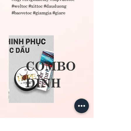
#weltoc #xittoc #dauduong
#baovetoc #giamgia #giare
COMBO
​ĐỈNH